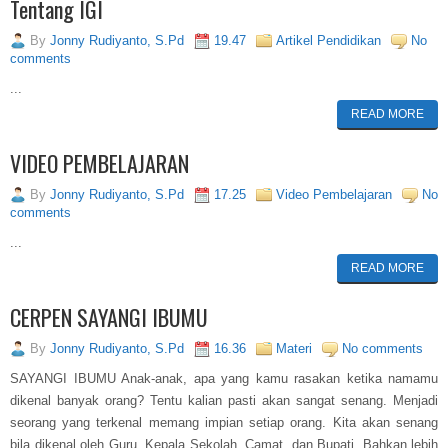
Tentang IGI
By
Jonny Rudiyanto, S.Pd
19.47
Artikel Pendidikan
No
comments
...
READ MORE
VIDEO PEMBELAJARAN
By
Jonny Rudiyanto, S.Pd
17.25
Video Pembelajaran
No
comments
...
READ MORE
CERPEN SAYANGI IBUMU
By
Jonny Rudiyanto, S.Pd
16.36
Materi
No comments
SAYANGI IBUMU Anak-anak, apa yang kamu rasakan ketika namamu
dikenal banyak orang? Tentu kalian pasti akan sangat senang. Menjadi
seorang yang terkenal memang impian setiap orang. Kita akan senang
bila dikenal oleh Guru, Kepala Sekolah, Camat, dan Bupati. Bahkan lebih