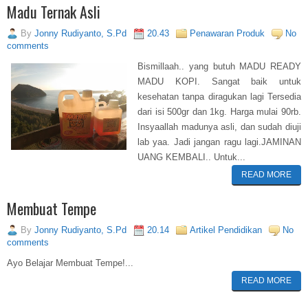
Madu Ternak Asli
By
Jonny Rudiyanto, S.Pd
20.43
Penawaran Produk
No
comments
Bismillaah.. yang butuh MADU READY
MADU KOPI. Sangat baik untuk
kesehatan tanpa diragukan lagi Tersedia
dari isi 500gr dan 1kg. Harga mulai 90rb.
Insyaallah madunya asli, dan sudah diuji
lab yaa. Jadi jangan ragu lagi.JAMINAN
UANG KEMBALI.. Untuk...
READ MORE
Membuat Tempe
By
Jonny Rudiyanto, S.Pd
20.14
Artikel Pendidikan
No
comments
Ayo Belajar Membuat Tempe!...
READ MORE