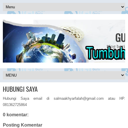
GU
Blog beris
HUBUNGI SAYA
Hubungi Saya email di salmaakhyarfalah@gmail.com atau HP.
081362725864
0 komentar:
Posting Komentar